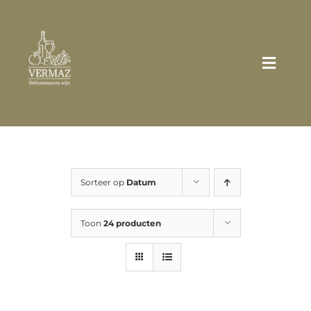
Ga
naar
inhoud
Toggle
Naviga
Home
Wie zijn wij?
Sorteer op
Datum
Assortiment
Toon
24 producten
Broodjes/Sandwiches
Zakelijk