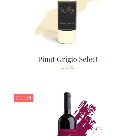
Pinot Grigio Select
£
18.99
21% Off