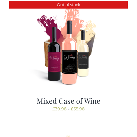
Out of stock
Tastings
Contact
Mixed Case of Wine
Prijsklasse:
£
39.98
-
£
55.98
£39.98
tot
£55.98