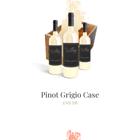
Pinot Grigio Case
£
49.98