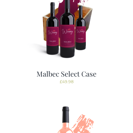
Malbec Select Case
£
49.98