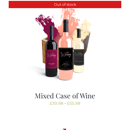
Out of stock
Tastings
Contact
Mixed Case of Wine
Prijsklasse:
£
39.98
-
£
55.98
£39.98
tot
£55.98