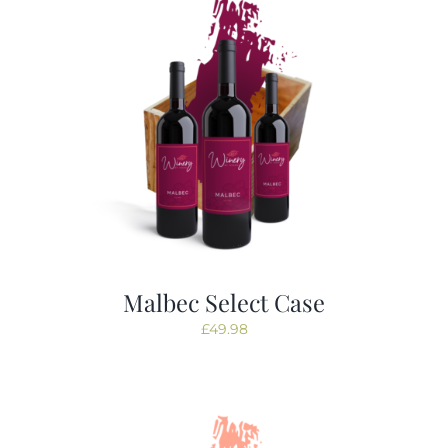
Malbec Select Case
£
49.98