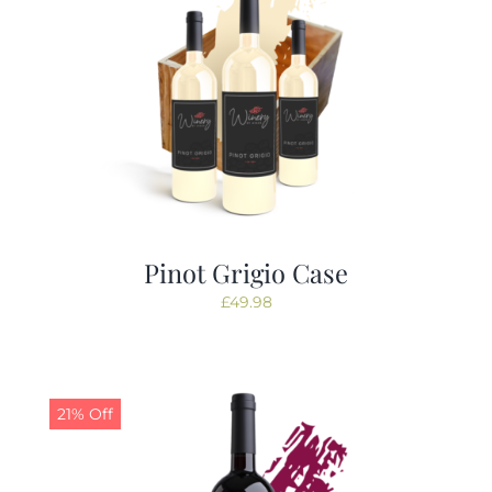
Pinot Grigio Case
£
49.98
21% Off