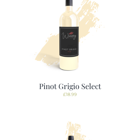
Pinot Grigio Select
£
18.99