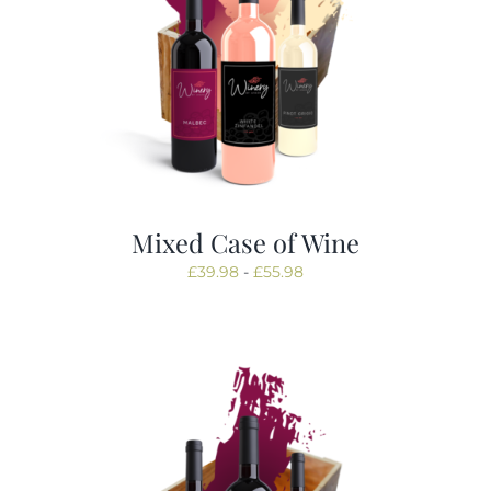
Mixed Case of Wine
Prijsklasse:
£
39.98
-
£
55.98
£39.98
tot
£55.98