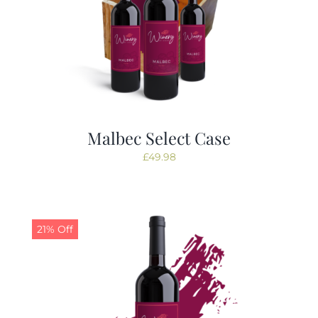
Malbec Select Case
£
49.98
21% Off