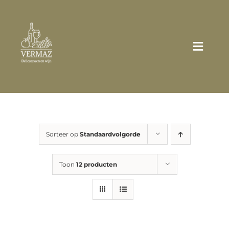
Ga
naar
inhoud
Toggle
Naviga
Home
Wie zijn wij?
Sorteer op
Standaardvolgorde
Assortiment
Toon
12 producten
Broodjes/Sandwiches
Zakelijk