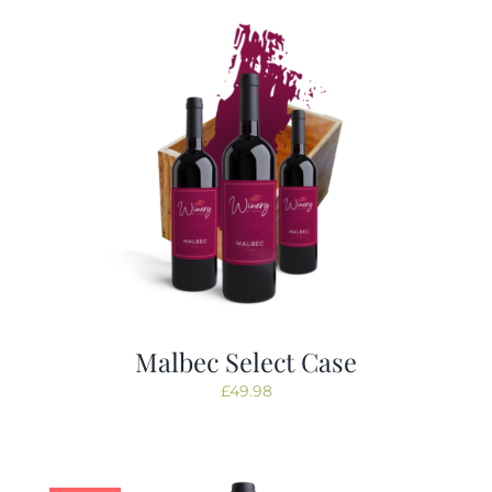
Tastings
Contact
Malbec Select Case
£
49.98