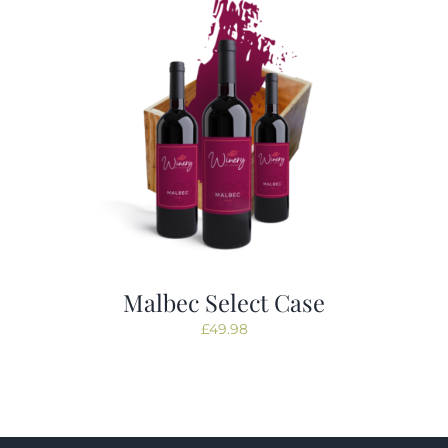
Malbec Select Case
£
49.98