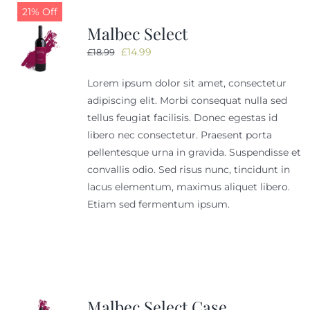
21% Off
Malbec Select
Tastings
Oorspronkelijke
Huidige
£
14.99
£
18.99
prijs
prijs
Contact
Lorem ipsum dolor sit amet, consectetur
was:
is:
adipiscing elit. Morbi consequat nulla sed
£18.99.
£14.99.
tellus feugiat facilisis. Donec egestas id
libero nec consectetur. Praesent porta
pellentesque urna in gravida. Suspendisse et
convallis odio. Sed risus nunc, tincidunt in
lacus elementum, maximus aliquet libero.
Etiam sed fermentum ipsum.
Malbec Select Case