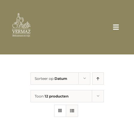
Ga
naar
inhoud
Toggle
Naviga
Home
Wie zijn wij?
Sorteer op
Datum
Assortiment
Toon
12 producten
Broodjes/Sandwiches
Zakelijk