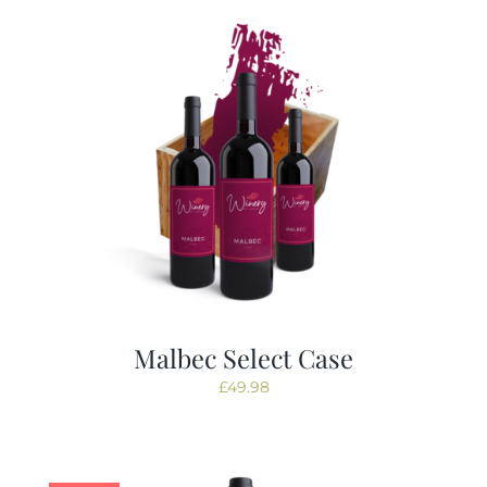
Tastings
Contact
Malbec Select Case
£
49.98