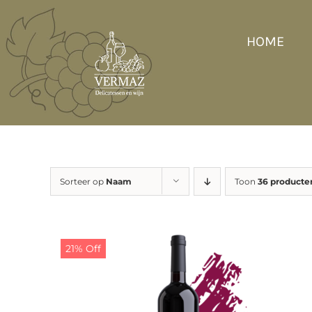
Ga
naar
HOME
inhoud
Sorteer op
Naam
Toon
36 producte
21% Off