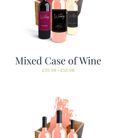
Mixed Case of Wine
Prijsklasse:
£
39.98
-
£
55.98
£39.98
tot
£55.98