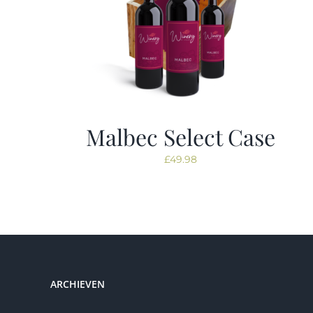
Malbec Select Case
£
49.98
ARCHIEVEN