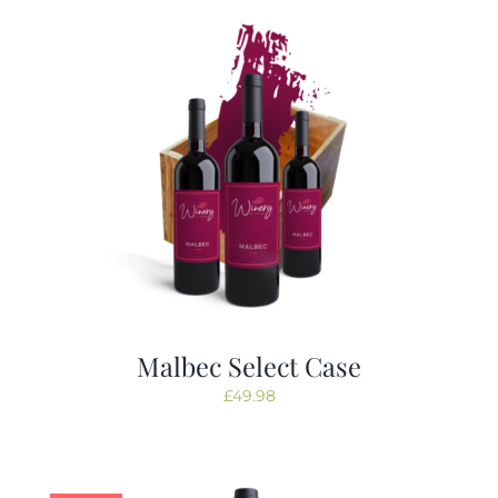
Tastings
Contact
Malbec Select Case
£
49.98