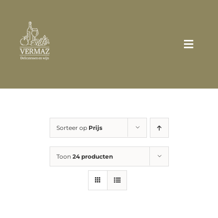
Ga
naar
inhoud
Toggle
Naviga
Home
Wie zijn wij?
Sorteer op
Prijs
Assortiment
Toon
24 producten
Broodjes/Sandwiches
Zakelijk